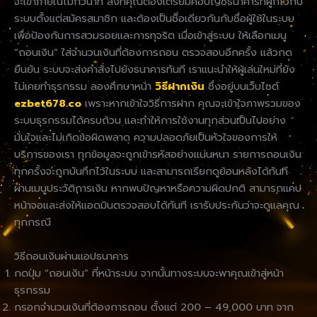
จะเข้าภายในไม่กี่วินาที สิ่งที่คุณต้องเตรียมคือบัญชีธนาคารที่ผูกไว้กับ
ระบบตั้งแต่สมัครสมาชิก และต้องเป็นชื่อเดียวกันกับชื่อผู้ใช้ในระบบ
เพื่อป้องกันการสวมรอยและการทุจริต เมื่อเข้าสู่ระบบ ให้เลือกเมนู
“ถอนเงิน” ใส่จำนวนเงินที่ต้องการถอน ตรวจสอบอีกครั้ง แล้วกด
ยืนยัน ระบบจะส่งคำสั่งไปยังธนาคารทันที เราแนะนำให้ผู้เล่นใหม่ที่ยัง
ไม่เคยทำธุรกรรม ลองศึกษาหน้า
วิธีฝากเงิน
ซึ่งอยู่บนเว็บไซต์
ezbet678.co
เพราะหากเข้าใจวิธีการฝาก คุณจะเข้าใจภาพรวมของ
ระบบธุรกรรมได้ครบถ้วน และทำให้การใช้งานทุกส่วนเป็นไปอย่าง
มั่นใจและไม่เกิดข้อผิดพลาด ความปลอดภัยเป็นหัวใจของการให้
บริการของเรา ทุกข้อมูลจะถูกเข้ารหัสอย่างแน่นหนา รายการถอนเงิน
ทุกครั้งจะถูกบันทึกไว้ในระบบ และสามารถเรียกดูย้อนหลังได้ทันที
ผ่านเมนูประวัติการเงิน หากพบปัญหาหรือความผิดปกติ สามารถแคป
หน้าจอและส่งให้แอดมินตรวจสอบได้ทันที เรารับประกันว่าจะดูแลคุณ
ทุกกรณี
วิธีถอนเงินผ่านแอปธนาคาร
กดปุ่ม “ถอนเงิน” ที่หน้าระบบ จากนั้นทางระบบจะพาคุณเข้าสู่หน้า
ธุรกรรม
กรอกจำนวนเงินที่ต้องการถอน ตั้งแต่ 200 – 49,000 บาท จาก